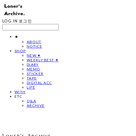
LOG IN
로그인
★
ABOUT
NOTICE
SHOP
NEW ✷
WEEKLY BEST ✷
DIARY
MEMO
STICKER
TAPE
DIGITAL ACC
LIFE
WITH
ETC
Q&A
ARCHIVE
Loner's Archive.