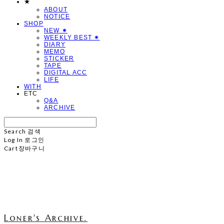
★
ABOUT
NOTICE
SHOP
NEW ✷
WEEKLY BEST ✷
DIARY
MEMO
STICKER
TAPE
DIGITAL ACC
LIFE
WITH
ETC
Q&A
ARCHIVE
Search
검색
Log In
로그인
Cart
장바구니
Loner's Archive.