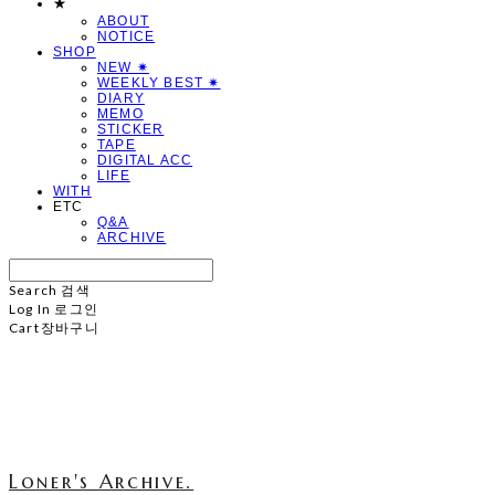
★
ABOUT
NOTICE
SHOP
NEW ✷
WEEKLY BEST ✷
DIARY
MEMO
STICKER
TAPE
DIGITAL ACC
LIFE
WITH
ETC
Q&A
ARCHIVE
Search
검색
Log In
로그인
Cart
장바구니
Loner's Archive.