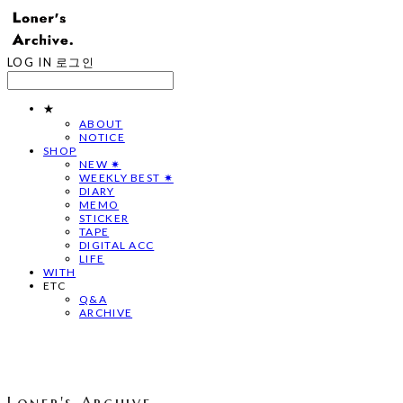
LOG IN
로그인
★
ABOUT
NOTICE
SHOP
NEW ✷
WEEKLY BEST ✷
DIARY
MEMO
STICKER
TAPE
DIGITAL ACC
LIFE
WITH
ETC
Q&A
ARCHIVE
Loner's Archive.