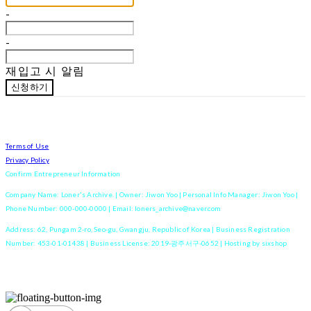
-
-
재입고 시 알림
신청하기
Terms of Use
Privacy Policy
Confirm Entrepreneur Information
Company Name: Loner's Archive. | Owner: Jiwon Yoo | Personal Info Manager: Jiwon Yoo |
Phone Number: 000-000-0000 | Email: loners_archive@naver.com
Address: 62, Pungam 2-ro, Seo-gu, Gwangju, Republic of Korea | Business Registration
Number:
453-01-01438
| Business License:
2019-광주서구-0652
| Hosting by sixshop