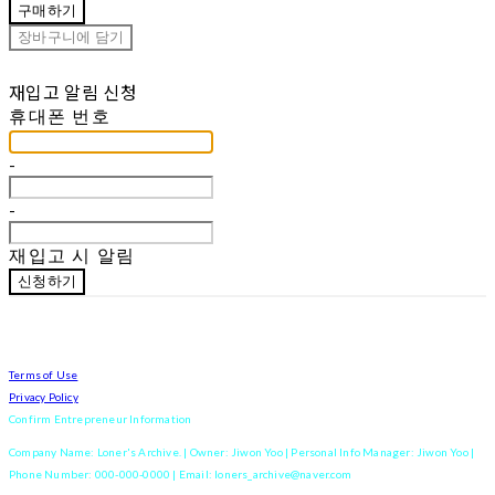
구매하기
장바구니에 담기
재입고 알림 신청
휴대폰 번호
-
-
재입고 시 알림
신청하기
Terms of Use
Privacy Policy
Confirm Entrepreneur Information
Company Name: Loner's Archive. | Owner: Jiwon Yoo | Personal Info Manager: Jiwon Yoo |
Phone Number: 000-000-0000 | Email: loners_archive@naver.com