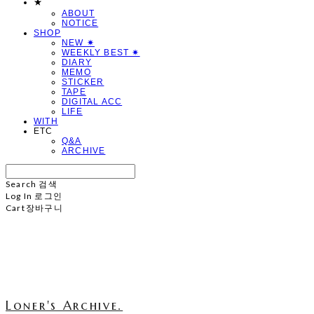
★
ABOUT
NOTICE
SHOP
NEW ✷
WEEKLY BEST ✷
DIARY
MEMO
STICKER
TAPE
DIGITAL ACC
LIFE
WITH
ETC
Q&A
ARCHIVE
Search
검색
Log In
로그인
Cart
장바구니
Loner's Archive.