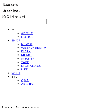
LOG IN
로그인
★
ABOUT
NOTICE
SHOP
NEW ✷
WEEKLY BEST ✷
DIARY
MEMO
STICKER
TAPE
DIGITAL ACC
LIFE
WITH
ETC
Q&A
ARCHIVE
Loner's Archive.