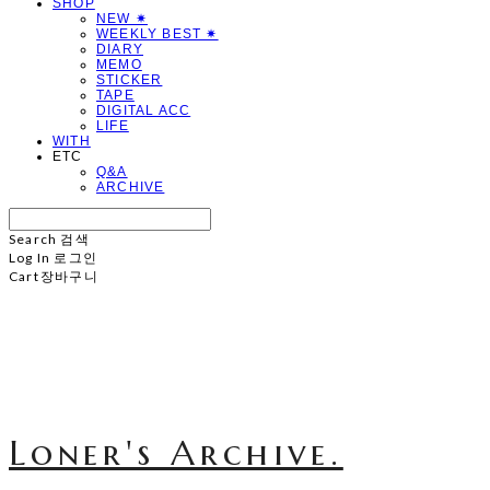
SHOP
NEW ✷
WEEKLY BEST ✷
DIARY
MEMO
STICKER
TAPE
DIGITAL ACC
LIFE
WITH
ETC
Q&A
ARCHIVE
Search
검색
Log In
로그인
Cart
장바구니
Loner's Archive.