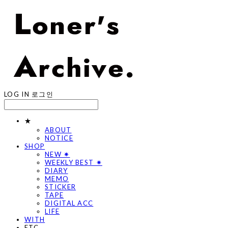
LOG IN
로그인
★
ABOUT
NOTICE
SHOP
NEW ✷
WEEKLY BEST ✷
DIARY
MEMO
STICKER
TAPE
DIGITAL ACC
LIFE
WITH
ETC