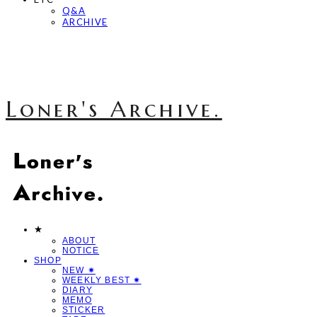
Q&A
ARCHIVE
Loner's Archive.
★
ABOUT
NOTICE
SHOP
NEW ✷
WEEKLY BEST ✷
DIARY
MEMO
STICKER