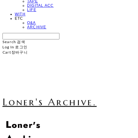
TAPE
DIGITAL ACC
LIFE
WITH
ETC
Q&A
ARCHIVE
Search
검색
Log In
로그인
Cart
장바구니
Loner's Archive.